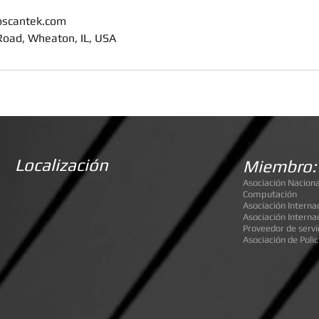
oscantek.com
oad, Wheaton, IL, USA
Localización
Miembro:
Asociación Naciona
Computación
Asociación Interna
Asociación Internac
Proveedor de servi
Asociación de Policí