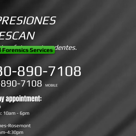
PRESIONES
VESCAN
ias. fotos. antecedentes.
l Forensics Services
30-890-7108
-890-7108
MOBILE
by appointment:
n
: 10am - 6pm
ines-Rosemont
0am-4:30pm