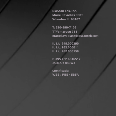
BioScan Tek, Inc.
Marie Kavadias CDFE
Wheaton, IL 60187
T: 630-890-7108
TTY: marque 711
mariekavadias@bioscantek.com
IL Lic
249.000290
IL Lic. 262.000011
IL Lic. 262.000138
DUNS # 116816517
JAULA # 88CW4
Certificado:
WBE / PBE / SBSA