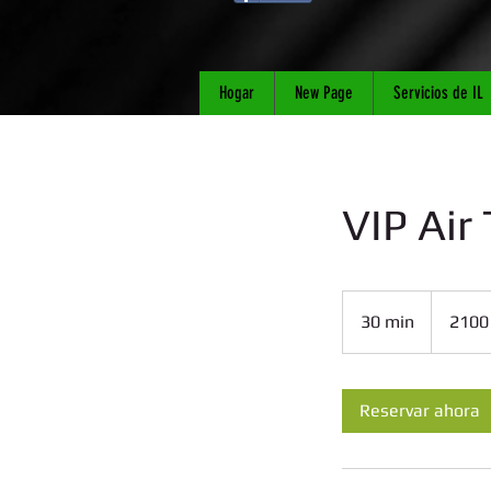
Hogar
New Page
Servicios de IL
VIP Air
30 min
3
2100 
0
m
Reservar ahora
i
n