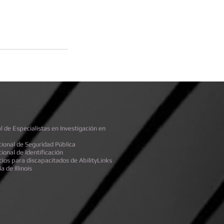
l de Especialistas en Investigación en
cional de Seguridad Pública
ional de Identificación
cios para discapacitados de AbilityLinks
a de Illinois