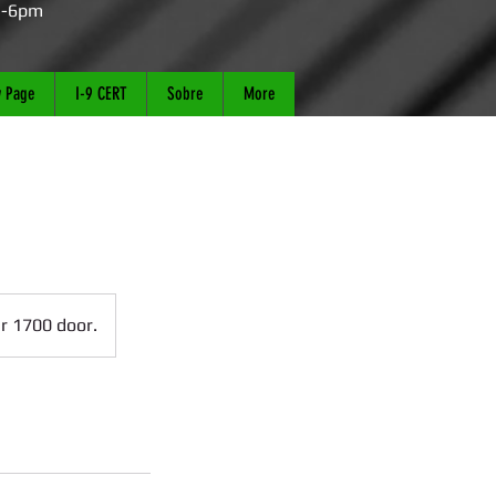
m-6pm
 Page
I-9 CERT
Sobre
More
r 1700 door.