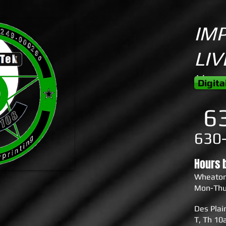
IM
LI
Licenc
Digita
6
630
Hours 
Wheato
Mon-Thu
Des Pla
T, Th 1